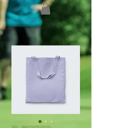
SKU : 364215375135191