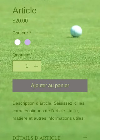
Article
Prix
$20.00
Couleur
*
Quantité
*
Ajouter au panier
Description d'article. Saisissez ici les 
caractéristiques de l'article : taille, 
matière et autres informations utiles.
DÉTAILS D'ARTICLE