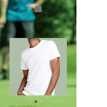
SKU : 21554345656