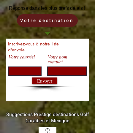
Réponse dans les plus brefs délais !
Votre destination
Inscrivez-vous à notre liste
d'envoie
Votre courriel
Votre nom
complet
Envoyer
Suggestions Prestige destinations Golf
Caraïbes et Mexique