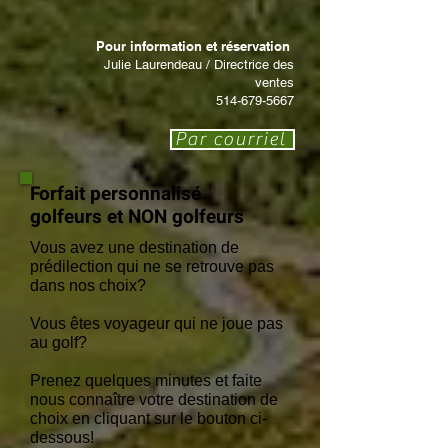
Pour information et réservation
Julie Laurendeau / Directrice des
ventes
514-679-5667
Par courriel
Forfait personnalisé
golfeurs et NON golfeurs
Vous avez une destination de
prédilection qui ne se retrouve pas
dans nos choix?
Vous êtes voyageur qui ne joue pas
au golf?
Prenez quelques minutes et faite
nous connaître votre destination de
choix en cliquant sur le bouton ci-
dessous!